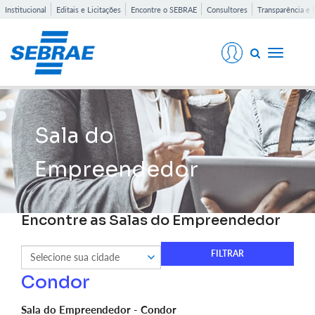
Institucional
Editais e Licitações
Encontre o SEBRAE
Consultores
Transparência e 
Toggle
navigati
Sala do
Empreendedor
Encontre as Salas do Empreendedor
Condor
Sala do Empreendedor - Condor