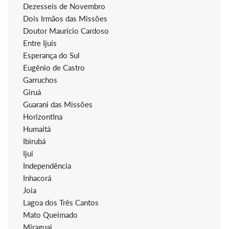
Dezesseis de Novembro
Dois Irmãos das Missões
Doutor Maurício Cardoso
Entre Ijuís
Esperança do Sul
Eugênio de Castro
Garruchos
Giruá
Guarani das Missões
Horizontina
Humaitá
Ibirubá
Ijui
Independência
Inhacorá
Joia
Lagoa dos Três Cantos
Mato Queimado
Miraguai