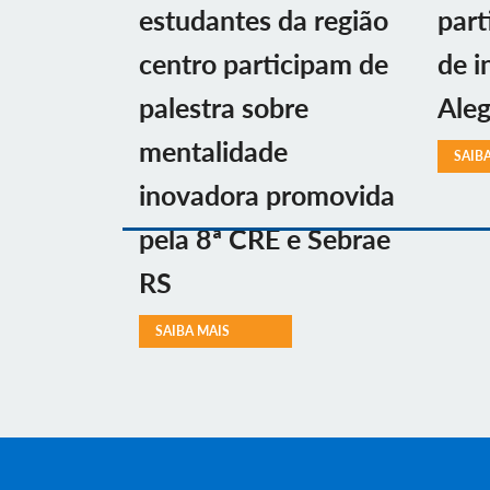
estudantes da região
part
centro participam de
de i
palestra sobre
Aleg
mentalidade
SAIB
inovadora promovida
pela 8ª CRE e Sebrae
RS
SAIBA MAIS