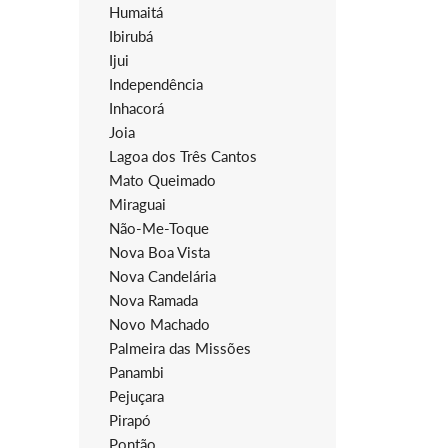
Humaitá
Ibirubá
Ijui
Independência
Inhacorá
Joia
Lagoa dos Três Cantos
Mato Queimado
Miraguai
Não-Me-Toque
Nova Boa Vista
Nova Candelária
Nova Ramada
Novo Machado
Palmeira das Missões
Panambi
Pejuçara
Pirapó
Pontão