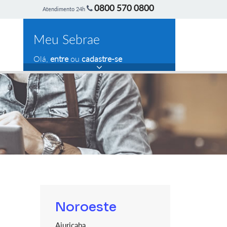
0800 570 0800
Atendimento 24h
Meu Sebrae
Olá,
entre
ou
cadastre-se
Noroeste
Ajuricaba