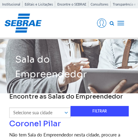
Institucional
Editais e Licitações
Encontre o SEBRAE
Consultores
Transparência e 
Toggle
navigati
Sala do
Empreendedor
Encontre as Salas do Empreendedor
Coronel Pilar
Não tem Sala do Empreendedor nesta cidade, procure a