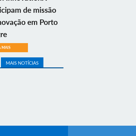
icipam de missão
novação em Porto
re
A MAIS
MAIS NOTÍCIAS