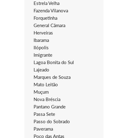
Estrela Velha
Fazenda Vilanova
Forquetinha
General Câmara
Herveiras
Ibarama
Ilópolis
Imigrante
Lagoa Bonita do Sul
Lajeado
Marques de Souza
Mato Leitão
Muçum
Nova Bréscia
Pantano Grande
Passa Sete
Passo do Sobrado
Paverama
Poço das Antas