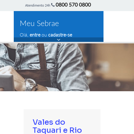
0800 570 0800
Atendimento 24h
Meu Sebrae
Olá,
entre
ou
cadastre-se
Vales do
Taquari e Rio