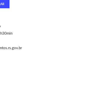
s
1h30min
tos.rs.gov.br