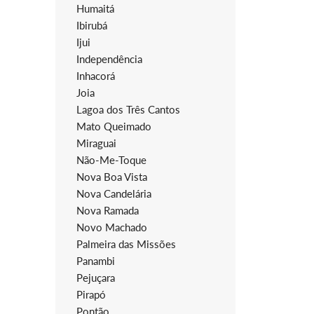
Humaitá
Ibirubá
Ijui
Independência
Inhacorá
Joia
Lagoa dos Três Cantos
Mato Queimado
Miraguai
Não-Me-Toque
Nova Boa Vista
Nova Candelária
Nova Ramada
Novo Machado
Palmeira das Missões
Panambi
Pejuçara
Pirapó
Pontão