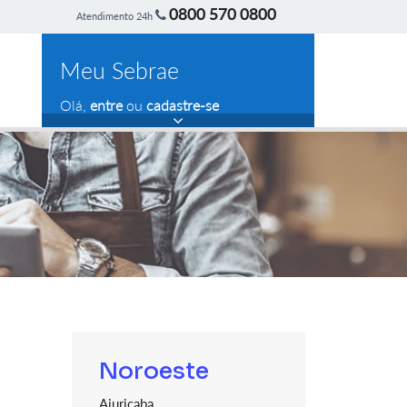
0800 570 0800
Atendimento 24h
Meu Sebrae
Olá,
entre
ou
cadastre-se
Noroeste
Ajuricaba