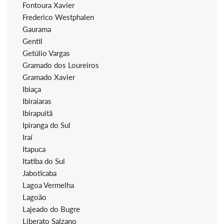
Fontoura Xavier
Frederico Westphalen
Gaurama
Gentil
Getúlio Vargas
Gramado dos Loureiros
Gramado Xavier
Ibiaça
Ibiraiaras
Ibirapuitã
Ipiranga do Sul
Iraí
Itapuca
Itatiba do Sul
Jaboticaba
Lagoa Vermelha
Lagoão
Lajeado do Bugre
Liberato Salzano