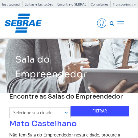
Institucional
Editais e Licitações
Encontre o SEBRAE
Consultores
Transparência e 
Toggle
navigati
Sala do
Empreendedor
Encontre as Salas do Empreendedor
Mato Castelhano
Não tem Sala do Empreendedor nesta cidade, procure a