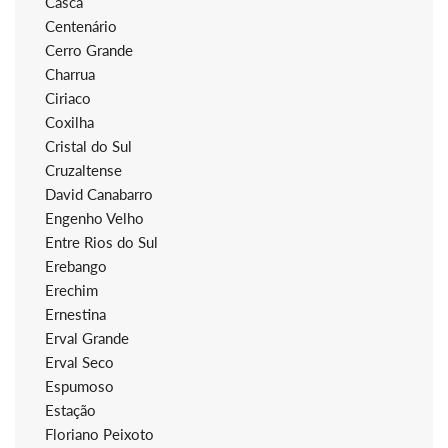
Casca
Centenário
Cerro Grande
Charrua
Ciriaco
Coxilha
Cristal do Sul
Cruzaltense
David Canabarro
Engenho Velho
Entre Rios do Sul
Erebango
Erechim
Ernestina
Erval Grande
Erval Seco
Espumoso
Estação
Floriano Peixoto