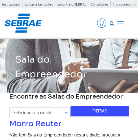
Institucional
Editais e Licitações
Encontre o SEBRAE
Consultores
Transparência e 
Toggle
navigati
Sala do
Empreendedor
Encontre as Salas do Empreendedor
Morro Reuter
Não tem Sala do Empreendedor nesta cidade, procure a