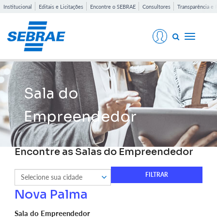
Institucional
Editais e Licitações
Encontre o SEBRAE
Consultores
Transparência e 
Toggle
navigati
Sala do
Empreendedor
Encontre as Salas do Empreendedor
Nova Palma
Sala do Empreendedor