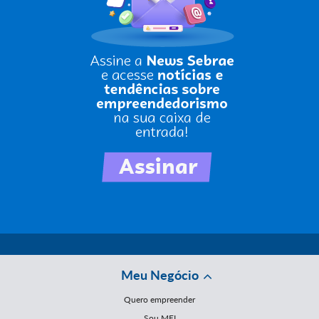
Meu Negócio
Quero empreender
Sou MEI