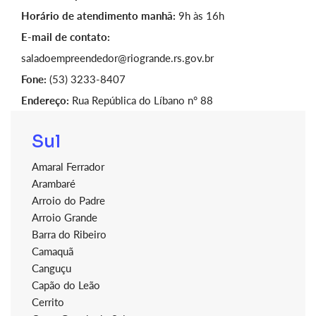
Horário de atendimento manhã:
9h às 16h
E-mail de contato:
saladoempreendedor@riogrande.rs.gov.br
Fone:
(53) 3233-8407
Endereço:
Rua República do Líbano n° 88
Sul
Amaral Ferrador
Arambaré
Arroio do Padre
Arroio Grande
Barra do Ribeiro
Camaquã
Canguçu
Capão do Leão
Cerrito