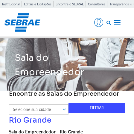
Institucional
Editais e Licitações
Encontre o SEBRAE
Consultores
Transparência e 
Toggle
navigati
Sala do
Empreendedor
Encontre as Salas do Empreendedor
Rio Grande
Sala do Empreendedor - Rio Grande