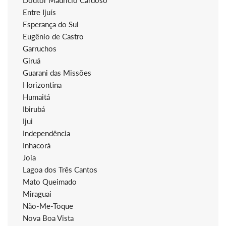
Doutor Maurício Cardoso
Entre Ijuís
Esperança do Sul
Eugênio de Castro
Garruchos
Giruá
Guarani das Missões
Horizontina
Humaitá
Ibirubá
Ijui
Independência
Inhacorá
Joia
Lagoa dos Três Cantos
Mato Queimado
Miraguai
Não-Me-Toque
Nova Boa Vista