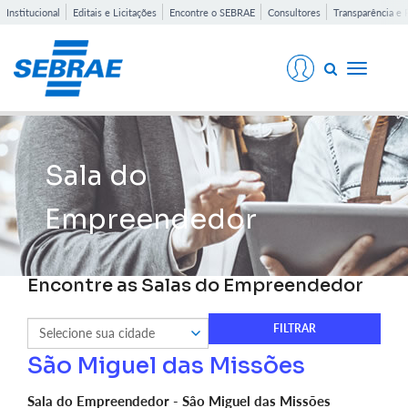
Institucional
Editais e Licitações
Encontre o SEBRAE
Consultores
Transparência e 
Toggle
navigati
Sala do
Empreendedor
Encontre as Salas do Empreendedor
São Miguel das Missões
Sala do Empreendedor - Sâo Miguel das Missões