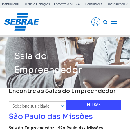
Institucional
Editais e Licitações
Encontre o SEBRAE
Consultores
Transparência e 
Toggle
navigati
Sala do
Empreendedor
Encontre as Salas do Empreendedor
São Paulo das Missões
Sala do Empreendedor - São Paulo das Missões