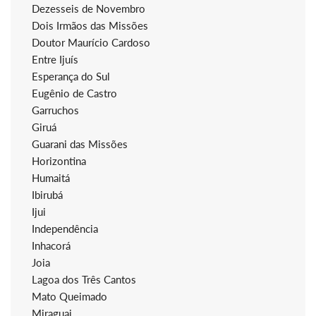
Dezesseis de Novembro
Dois Irmãos das Missões
Doutor Maurício Cardoso
Entre Ijuís
Esperança do Sul
Eugênio de Castro
Garruchos
Giruá
Guarani das Missões
Horizontina
Humaitá
Ibirubá
Ijui
Independência
Inhacorá
Joia
Lagoa dos Três Cantos
Mato Queimado
Miraguai