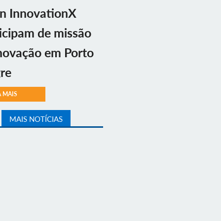
n InnovationX
icipam de missão
novação em Porto
re
A MAIS
MAIS NOTÍCIAS