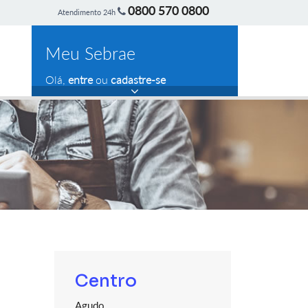
0800 570 0800
Atendimento 24h
Meu Sebrae
Olá,
entre
ou
cadastre-se
Centro
Agudo