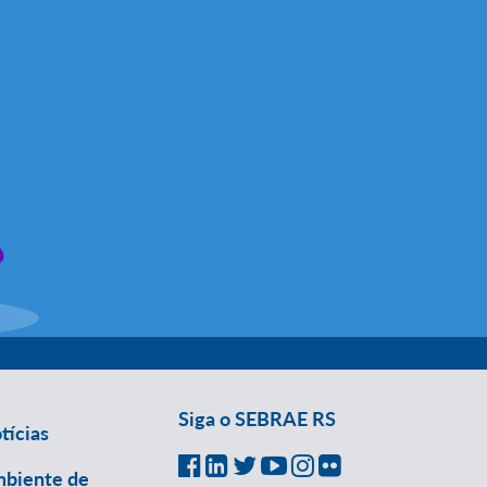
Siga o SEBRAE RS
tícias
biente de