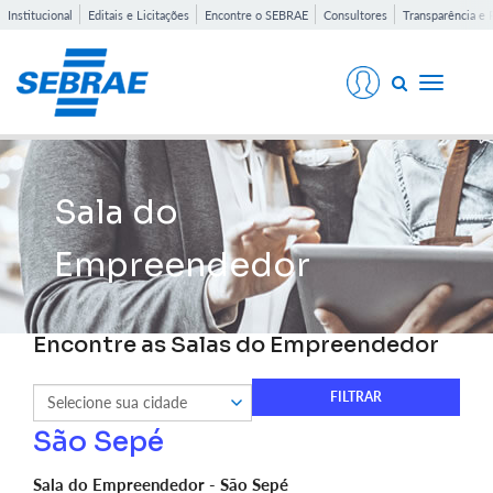
Institucional
Editais e Licitações
Encontre o SEBRAE
Consultores
Transparência e 
Toggle
navigati
Sala do
Empreendedor
Encontre as Salas do Empreendedor
São Sepé
Sala do Empreendedor - São Sepé