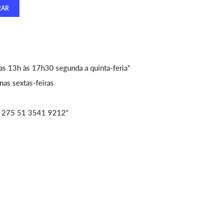
as 13h às 17h30 segunda a quinta-feria"
as sextas-feiras
/ 275 51 3541 9212"