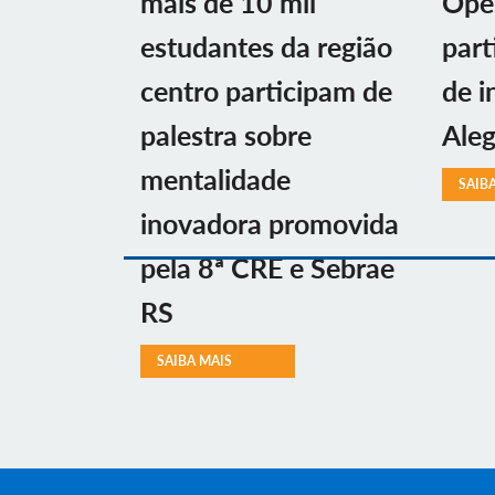
mais de 10 mil
Ope
estudantes da região
part
centro participam de
de i
palestra sobre
Aleg
mentalidade
SAIB
inovadora promovida
pela 8ª CRE e Sebrae
RS
SAIBA MAIS