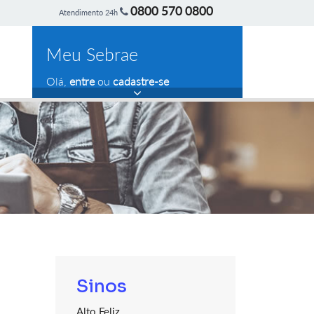
0800 570 0800
Atendimento 24h
Meu Sebrae
Olá,
entre
ou
cadastre-se
Sinos
Alto Feliz