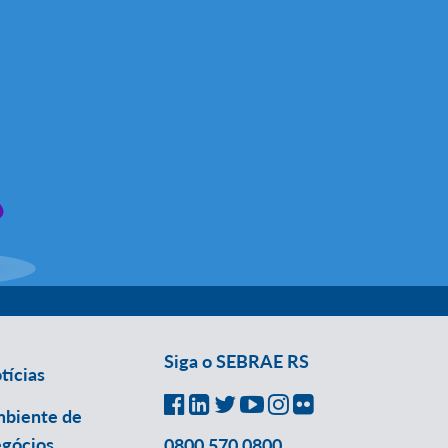
Siga o SEBRAE RS
tícias
biente de
gócios
0800 570 0800