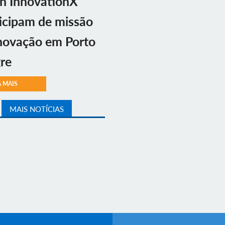
n InnovationX
icipam de missão
novação em Porto
re
A MAIS
MAIS NOTÍCIAS