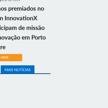
nos premiados no
n InnovationX
icipam de missão
novação em Porto
re
A MAIS
MAIS NOTÍCIAS