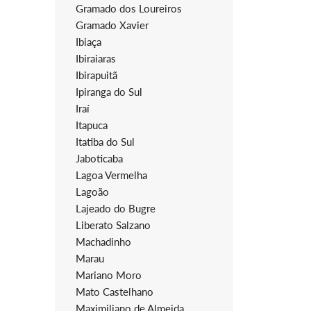
Gramado dos Loureiros
Gramado Xavier
Ibiaça
Ibiraiaras
Ibirapuitã
Ipiranga do Sul
Iraí
Itapuca
Itatiba do Sul
Jaboticaba
Lagoa Vermelha
Lagoão
Lajeado do Bugre
Liberato Salzano
Machadinho
Marau
Mariano Moro
Mato Castelhano
Maximiliano de Almeida