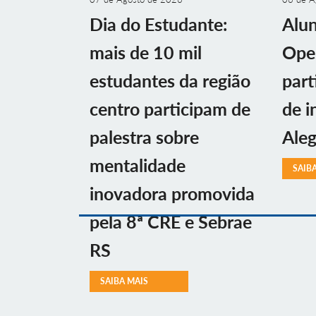
Dia do Estudante:
Alu
mais de 10 mil
Ope
estudantes da região
part
centro participam de
de i
palestra sobre
Aleg
mentalidade
SAIB
inovadora promovida
pela 8ª CRE e Sebrae
RS
SAIBA MAIS