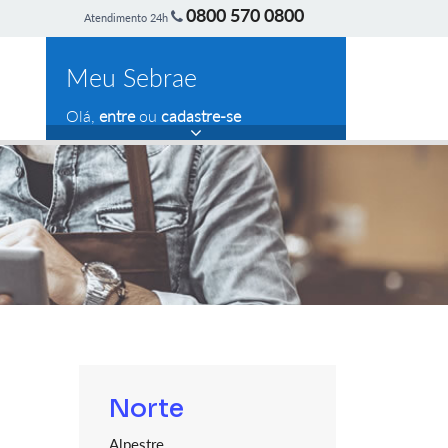
0800 570 0800
Atendimento 24h
Meu Sebrae
Olá,
entre
ou
cadastre-se
Norte
Alpestre