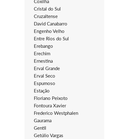
Coxilha
Cristal do Sul
Cruzaltense
David Canabarro
Engenho Velho
Entre Rios do Sul
Erebango
Erechim
Ernestina
Erval Grande
Erval Seco
Espumoso
Estação
Floriano Peixoto
Fontoura Xavier
Frederico Westphalen
Gaurama
Gentil
Getúlio Vargas