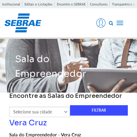
Institucional
Editais e Licitações
Encontre o SEBRAE
Consultores
Transparência e 
Toggle
navigati
Sala do
Empreendedor
Encontre as Salas do Empreendedor
Vera Cruz
Sala do Empreendedor - Vera Cruz