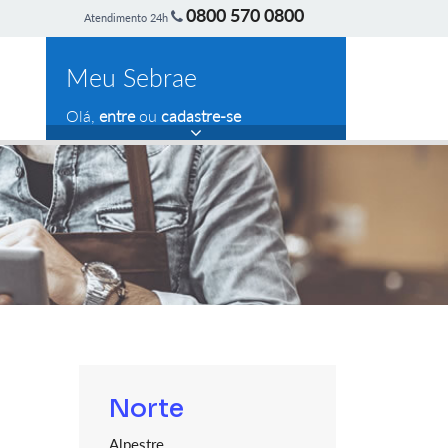
0800 570 0800
Atendimento 24h
Meu Sebrae
Olá,
entre
ou
cadastre-se
Norte
Alpestre