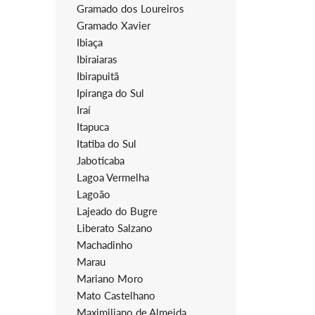
Gramado dos Loureiros
Gramado Xavier
Ibiaça
Ibiraiaras
Ibirapuitã
Ipiranga do Sul
Iraí
Itapuca
Itatiba do Sul
Jaboticaba
Lagoa Vermelha
Lagoão
Lajeado do Bugre
Liberato Salzano
Machadinho
Marau
Mariano Moro
Mato Castelhano
Maximiliano de Almeida