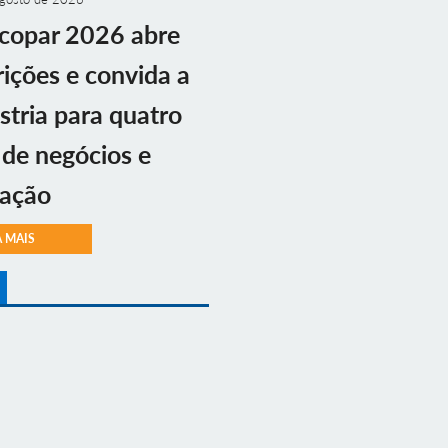
copar 2026 abre
rições e convida a
stria para quatro
 de negócios e
vação
A MAIS