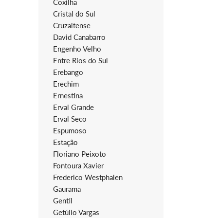
Coxilha
Cristal do Sul
Cruzaltense
David Canabarro
Engenho Velho
Entre Rios do Sul
Erebango
Erechim
Ernestina
Erval Grande
Erval Seco
Espumoso
Estação
Floriano Peixoto
Fontoura Xavier
Frederico Westphalen
Gaurama
Gentil
Getúlio Vargas