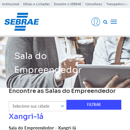
Institucional
Editais e Licitações
Encontre o SEBRAE
Consultores
Transparência e 
Toggle
navigati
Sala do
Empreendedor
Encontre as Salas do Empreendedor
Xangri-lá
Sala do Empreendedor - Xangri-lá