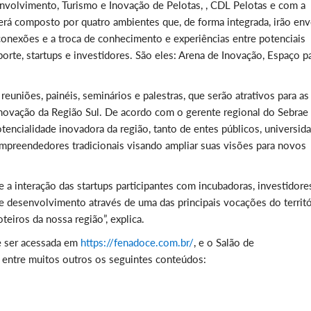
nvolvimento, Turismo e Inovação de Pelotas, , CDL Pelotas e com a
erá composto por quatro ambientes que, de forma integrada, irão env
onexões e a troca de conhecimento e experiências entre potenciais
te, startups e investidores. São eles: Arena de Inovação, Espaço p
euniões, painéis, seminários e palestras, que serão atrativos para as
novação da Região Sul. De acordo com o gerente regional do Sebrae 
tencialidade inovadora da região, tanto de entes públicos, universida
mpreendedores tradicionais visando ampliar suas visões para novos
 interação das startups participantes com incubadoras, investidore
de desenvolvimento através de uma das principais vocações do territ
teiros da nossa região”, explica.
 ser acessada em
https://fenadoce.com.br/
, e o Salão de
 entre muitos outros os seguintes conteúdos: