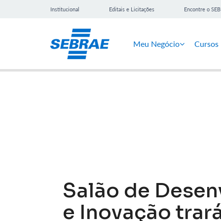
Institucional
Editais e Licitações
Encontre o SE
Meu Negócio
Cursos
Notícias
Salão de Desen
e Inovação trará