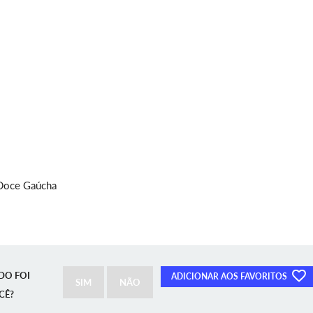
 Doce Gaúcha
DO FOI
ADICIONAR AOS FAVORITOS
SIM
NÃO
CÊ?