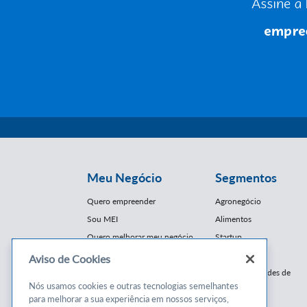
Meu Negócio
Segmentos
Quero empreender
Agronegócio
Sou MEI
Alimentos
Quero melhorar meu negócio
Startup
E-Commerce
Aviso de Cookies
Cursos e
Franquias / Redes de
Cooperação
Nós usamos cookies e outras tecnologias semelhantes
Conteúdos
para melhorar a sua experiência em nossos serviços,
Moda