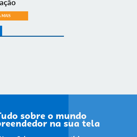
vação
A MAIS