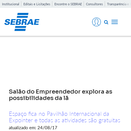
Institucional
Editais e Licitações
Encontre o SEBRAE
Consultores
Transparência e 
Toggle
navigati
Notícias
Salão do Empreendedor explora as
possibilidades da lã
Espaço fica no Pavilhão Internacional da
Expointer e todas as atividades são gratuitas
atualizado em: 24/08/17