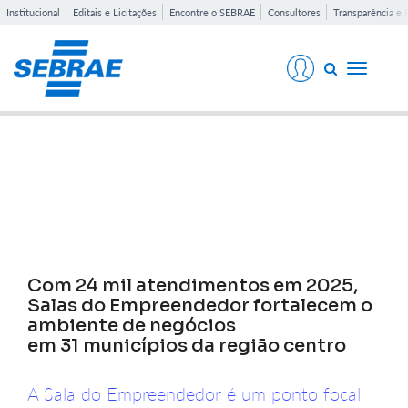
Institucional
Editais e Licitações
Encontre o SEBRAE
Consultores
Transparência e 
Toggle
navigati
Notícias
Com 24 mil atendimentos em 2025,
Salas do Empreendedor fortalecem o
ambiente de negócios
em 31 municípios da região centro
A Sala do Empreendedor é um ponto focal