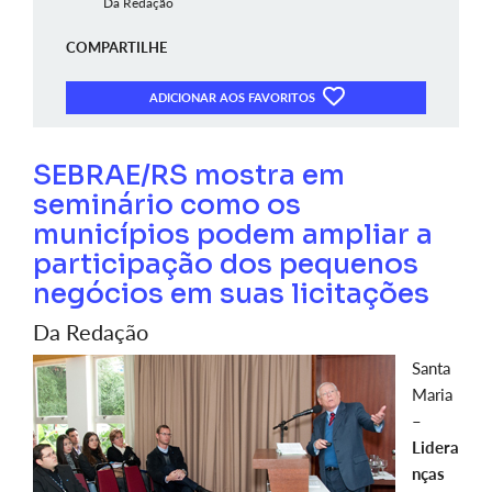
Da Redação
COMPARTILHE
ADICIONAR AOS FAVORITOS
SEBRAE/RS mostra em
seminário como os
municípios podem ampliar a
participação dos pequenos
negócios em suas licitações
Da Redação
Santa
Maria
–
Lidera
nças