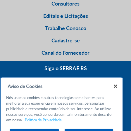
Consultores
Editais e Licitações
Trabalhe Conosco
Cadastre-se
Canal do Fornecedor
Siga o SEBRAE RS
Aviso de Cookies
0800 570 0800
Nós usamos cookies e outras tecnologias semelhantes para
Atendimento 24h
melhorar a sua experiência em nossos serviços, personalizar
publicidade e recomendar conteúdo de seu interesse. Ao utilizar
nossos serviços, você concorda com tal monitoramento descrito
Chame no WhatsApp
em nossa
Política de Privacidade
55 51 32165000