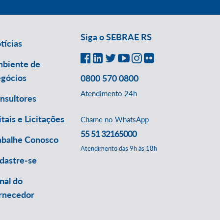
Siga o SEBRAE RS
tícias
biente de
gócios
0800 570 0800
Atendimento 24h
nsultores
itais e Licitações
Chame no WhatsApp
55 51 32165000
abalhe Conosco
Atendimento das 9h às 18h
dastre-se
nal do
rnecedor