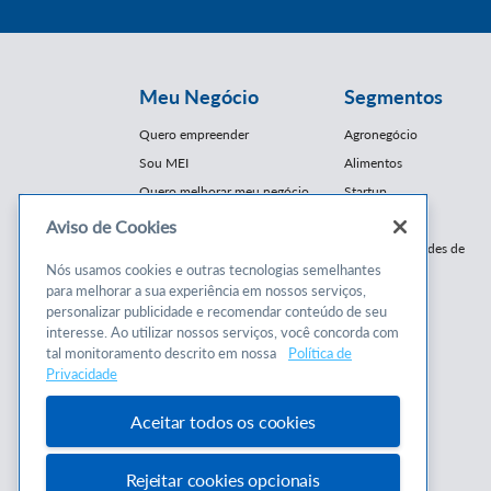
Meu Negócio
Segmentos
Quero empreender
Agronegócio
Sou MEI
Alimentos
Quero melhorar meu negócio
Startup
E-Commerce
Aviso de Cookies
Cursos e
Franquias / Redes de
Cooperação
Nós usamos cookies e outras tecnologias semelhantes
Conteúdos
para melhorar a sua experiência em nossos serviços,
Moda
personalizar publicidade e recomendar conteúdo de seu
Cursos
Moveleiro
interesse. Ao utilizar nossos serviços, você concorda com
Consultorias
Saúde
tal monitoramento descrito em nossa
Política de
Programas
Privacidade
Turismo
Mercopar
Aceitar todos os cookies
Rejeitar cookies opcionais