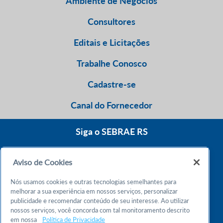
Ambiente de Negócios
Consultores
Editais e Licitações
Trabalhe Conosco
Cadastre-se
Canal do Fornecedor
Siga o SEBRAE RS
Aviso de Cookies
0800 570 0800
Nós usamos cookies e outras tecnologias semelhantes para
Atendimento 24h
melhorar a sua experiência em nossos serviços, personalizar
publicidade e recomendar conteúdo de seu interesse. Ao utilizar
nossos serviços, você concorda com tal monitoramento descrito
Chame no WhatsApp
em nossa
Política de Privacidade