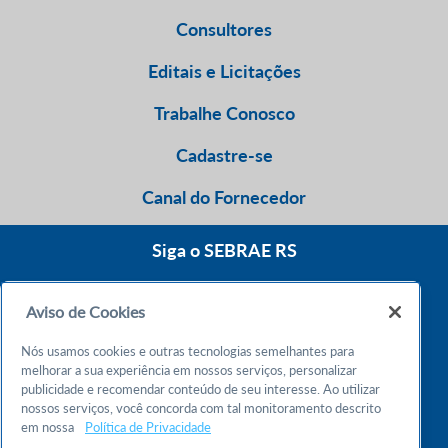
Consultores
Editais e Licitações
Trabalhe Conosco
Cadastre-se
Canal do Fornecedor
Siga o SEBRAE RS
Aviso de Cookies
0800 570 0800
Nós usamos cookies e outras tecnologias semelhantes para
Atendimento 24h
melhorar a sua experiência em nossos serviços, personalizar
publicidade e recomendar conteúdo de seu interesse. Ao utilizar
nossos serviços, você concorda com tal monitoramento descrito
Chame no WhatsApp
em nossa
Política de Privacidade
55 51 32165000