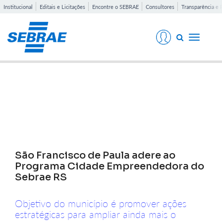
Institucional
Editais e Licitações
Encontre o SEBRAE
Consultores
Transparência e 
Toggle
navigati
Notícias
São Francisco de Paula adere ao
Programa Cidade Empreendedora do
Sebrae RS
Objetivo do município é promover ações
estratégicas para ampliar ainda mais o