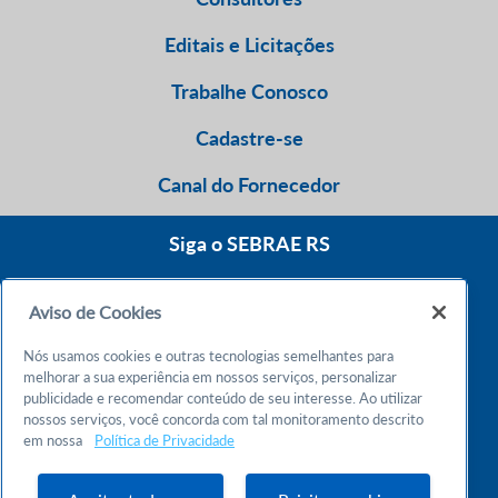
Editais e Licitações
Trabalhe Conosco
Cadastre-se
Canal do Fornecedor
Siga o SEBRAE RS
Aviso de Cookies
0800 570 0800
Nós usamos cookies e outras tecnologias semelhantes para
Atendimento 24h
melhorar a sua experiência em nossos serviços, personalizar
publicidade e recomendar conteúdo de seu interesse. Ao utilizar
nossos serviços, você concorda com tal monitoramento descrito
Chame no WhatsApp
em nossa
Política de Privacidade
55 51 32165000
Atendimento das 9h às 18h