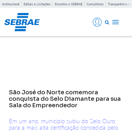
Institucional
Editais e Licitações
Encontre o SEBRAE
Consultores
Transparência e 
Toggle
navigati
Notícias
São José do Norte comemora
conquista do Selo Diamante para sua
Sala do Empreendedor
Em um ano, município subiu do Selo Ouro
para a mais alta certificação concedida pelo