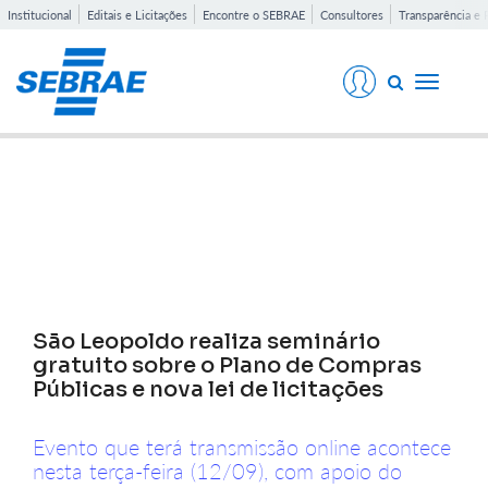
Institucional
Editais e Licitações
Encontre o SEBRAE
Consultores
Transparência e 
Toggle
navigati
Notícias
São Leopoldo realiza seminário
gratuito sobre o Plano de Compras
Públicas e nova lei de licitações
Evento que terá transmissão online acontece
nesta terça-feira (12/09), com apoio do