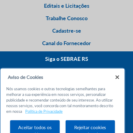
Editais e Licitações
Trabalhe Conosco
Cadastre-se
Canal do Fornecedor
Siga o SEBRAE RS
Aviso de Cookies
0800 570 0800
Nós usamos cookies e outras tecnologias semelhantes para
Atendimento 24h
melhorar a sua experiência em nossos serviços, personalizar
publicidade e recomendar conteúdo de seu interesse. Ao utilizar
nossos serviços, você concorda com tal monitoramento descrito
Chame no WhatsApp
em nossa
Política de Privacidade
55 51 32165000
Atendimento das 9h às 18h
Aceitar todos os
Rejeitar cookies