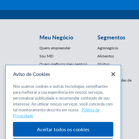
Meu Negócio
Segmentos
Quero empreender
Agronegócio
Sou MEI
Alimentos
Quero melhorar meu negócio
Startup
E-Commerce
Aviso de Cookies
Cursos e
Franquias / Redes de
Cooperação
Nós usamos cookies e outras tecnologias semelhantes
Conteúdos
para melhorar a sua experiência em nossos serviços,
Moda
personalizar publicidade e recomendar conteúdo de seu
Cursos
Moveleiro
interesse. Ao utilizar nossos serviços, você concorda com
Consultorias
Saúde
tal monitoramento descrito em nossa
Política de
Programas
Privacidade
Turismo
Mercopar
Aceitar todos os cookies