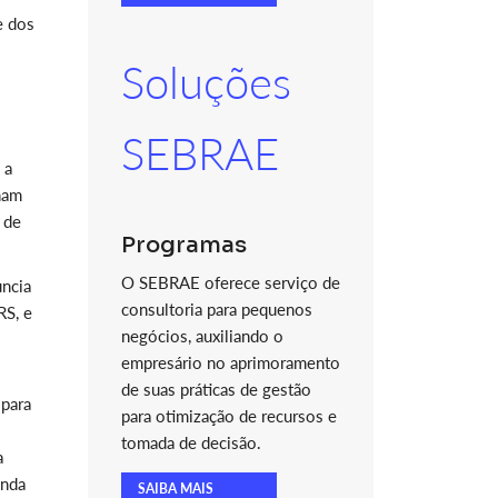
e dos
Soluções
SEBRAE
 a
ham
 de
Programas
O SEBRAE oferece serviço de
uncia
consultoria para pequenos
RS, e
negócios, auxiliando o
empresário no aprimoramento
de suas práticas de gestão
 para
para otimização de recursos e
tomada de decisão.
a
inda
SAIBA MAIS