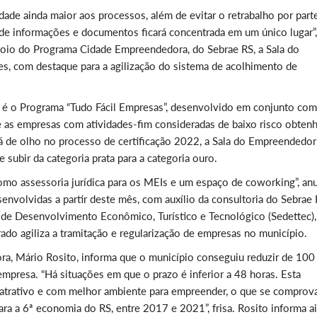
ade ainda maior aos processos, além de evitar o retrabalho por part
de informações e documentos ficará concentrada em um único lugar”,
apoio do Programa Cidade Empreendedora, do Sebrae RS, a Sala do
, com destaque para a agilização do sistema de acolhimento de
 é o Programa “Tudo Fácil Empresas”, desenvolvido em conjunto com
e as empresas com atividades-fim consideradas de baixo risco obten
 já de olho no processo de certificação 2022, a Sala do Empreendedor
 subir da categoria prata para a categoria ouro.
omo assessoria jurídica para os MEIs e um espaço de coworking”, an
envolvidas a partir deste mês, com auxílio da consultoria do Sebrae 
 de Desenvolvimento Econômico, Turístico e Tecnológico (Sedettec),
ado agiliza a tramitação e regularização de empresas no município.
a, Mário Rosito, informa que o município conseguiu reduzir de 100
mpresa. “Há situações em que o prazo é inferior a 48 horas. Esta
 atrativo e com melhor ambiente para empreender, o que se comprov
ra a 6ª economia do RS, entre 2017 e 2021”, frisa. Rosito informa a