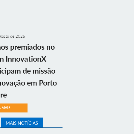
gosto de 2026
nos premiados no
n InnovationX
icipam de missão
novação em Porto
re
A MAIS
MAIS NOTÍCIAS