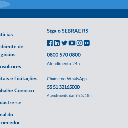
Siga o SEBRAE RS
tícias
biente de
gócios
0800 570 0800
Atendimento 24h
nsultores
itais e Licitações
Chame no WhatsApp
55 51 32165000
abalhe Conosco
Atendimento das 9h às 18h
dastre-se
nal do
rnecedor