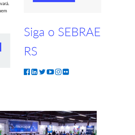
vará.
tuem
Siga o SEBRAE
RS