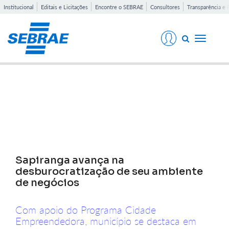
Institucional
Editais e Licitações
Encontre o SEBRAE
Consultores
Transparência e 
Toggle
navigati
Notícias
Sapiranga avança na
desburocratização de seu ambiente
de negócios
Com apoio do Programa Cidade
Empreendedora, município se destaca em