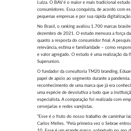
Luiza. O BAV é o maior e mais tradicional estu
consumidores. Essa conquista, de acordo com espe
pequenas empresas e por sua rápida digitalizaçã
No Brasil, o ranking avaliou 1.700 marcas brasile
dezembro de 2021. O estudo mensura a força das m
quanto a resposta do consumidor final. A pesquis
relevância, estima e familiaridade – como respons
e valor agregado. O estudo é uma realização d
Superunion.
O fundador da consultoria TM20 branding, Eduar
papel de apoio ao segmento durante a pandemia. 
reconhecimento de uma marca que já era conheci
uma espécie de devolutiva a tudo que a institui
especialista. A comparação foi realizada com em
cervejarias e redes varejistas.
“Esse é o fruto do nosso trabalho de caminhar l
Carlos Melles. “Pela primeira vez o Sebrae entr
10. Esse é um grande marco, sobretudo no ano do