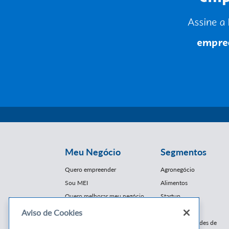
Meu Negócio
Segmentos
Quero empreender
Agronegócio
Sou MEI
Alimentos
Quero melhorar meu negócio
Startup
E-Commerce
Aviso de Cookies
Cursos e
Franquias / Redes de
Cooperação