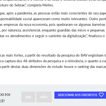
 futuro do Sebrae”, completa Melles.
ue, após a pandemia, as pessoas estão mais conscientes do seu pape
esponsabilidade social apareceram como muito relevantes. Outro pon
itas empresas da nova economia, pois quebraram-se algumas barreiras
, por natureza, assistencial, enquanto guardião das micro e pequenas
ar os atendimentos e seguir o caminho da digitalização”, finalizou o
rcas mais fortes, a partir do resultado da pesquisa do BAV englobam 
rca captura dos 48 atributos da pesquisa e a relevância, o quanto a cu
A partir destas duas dimensões do estudo houve o ranking das marca
DO FOI
ADICIONAR AOS FAVORITOS
SIM
NÃO
CÊ?