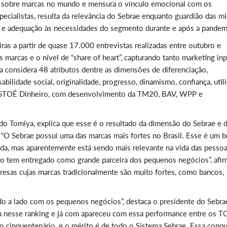
do sobre marcas no mundo e mensura o vínculo emocional com os
cialistas, resulta da relevância do Sebrae enquanto guardião das mi
o e adequação às necessidades do segmento durante e após a pandem
iras a partir de quase 17.000 entrevistas realizadas entre outubro e
arcas e o nível de “share of heart”, capturando tanto marketing inp
a considera 48 atributos dentre as dimensões de diferenciação,
abilidade social, originalidade, progresso, dinamismo, confiança, util
a ISTOÉ Dinheiro, com desenvolvimento da TM20, BAV, WPP e
do Tomiya, explica que esse é o resultado da dimensão do Sebrae e 
“O Sebrae possui uma das marcas mais fortes no Brasil. Esse é um b
da, mas aparentemente está sendo mais relevante na vida das pessoa
ção tem entregado como grande parceira dos pequenos negócios”, afi
presas cujas marcas tradicionalmente são muito fortes, como bancos,
ado a lado com os pequenos negócios”, destaca o presidente do Sebra
ou nesse ranking e já com apareceu com essa performance entre os T
 cinquentenário, e o mérito é de todo o Sistema Sebrae. Essa conqu