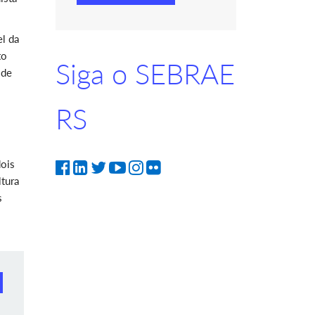
l da
to
Siga o SEBRAE
 de
RS
dois
ltura
s