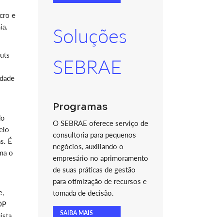
cro e
ia.
Soluções
uts
SEBRAE
idade
Programas
do
O SEBRAE oferece serviço de
elo
consultoria para pequenos
s. É
negócios, auxiliando o
rma o
empresário no aprimoramento
de suas práticas de gestão
para otimização de recursos e
e,
tomada de decisão.
OP
SAIBA MAIS
ista