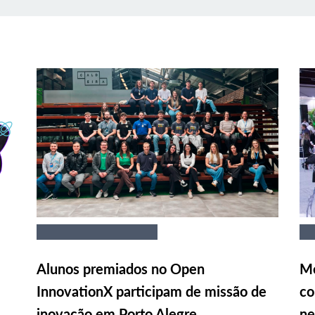
Alunos premiados no Open
Me
InnovationX participam de missão de
co
inovação em Porto Alegre
ne