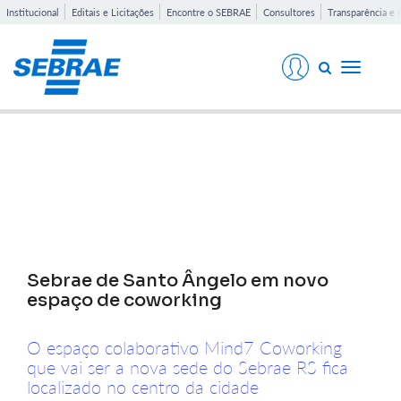
Institucional
Editais e Licitações
Encontre o SEBRAE
Consultores
Transparência e 
Toggle
navigati
Notícias
Sebrae de Santo Ângelo em novo
espaço de coworking
O espaço colaborativo Mind7 Coworking
que vai ser a nova sede do Sebrae RS fica
localizado no centro da cidade