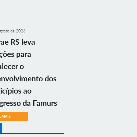
gosto de 2026
ae RS leva
ções para
alecer o
envolvimento dos
cípios ao
gresso da Famurs
A MAIS