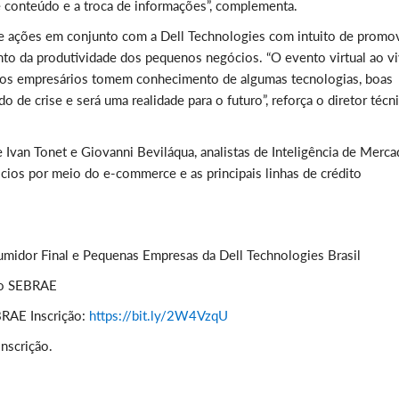
e conteúdo e a troca de informações”, complementa.
e ações em conjunto com a Dell Technologies com intuito de promo
to da produtividade dos pequenos negócios. “O evento virtual ao v
e os empresários tomem conhecimento de algumas tecnologias, boas
o de crise e será uma realidade para o futuro”, reforça o diretor técn
e Ivan Tonet e Giovanni Beviláqua, analistas de Inteligência de Merc
ócios por meio do e-commerce e as principais linhas de crédito
umidor Final e Pequenas Empresas da Dell Technologies Brasil
 do SEBRAE
BRAE Inscrição:
https://bit.ly/2W4VzqU
nscrição.