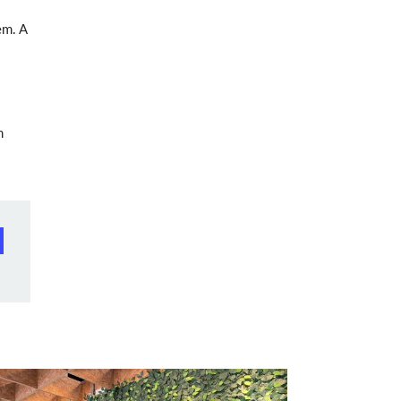
em. A
m