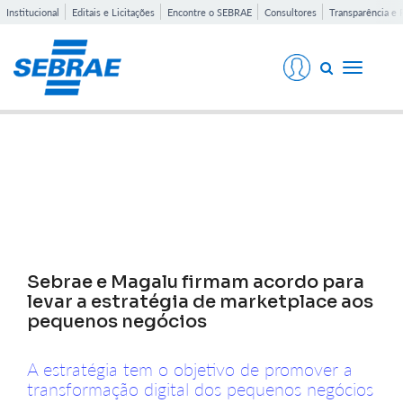
Institucional
Editais e Licitações
Encontre o SEBRAE
Consultores
Transparência e 
Toggle
navigati
Notícias
Sebrae e Magalu firmam acordo para
levar a estratégia de marketplace aos
pequenos negócios
A estratégia tem o objetivo de promover a
transformação digital dos pequenos negócios