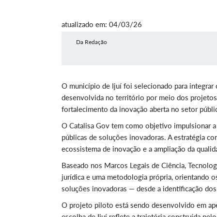
atualizado em: 04/03/26
Da Redação
O município de Ijuí foi selecionado para integrar
desenvolvida no território por meio dos projet
fortalecimento da inovação aberta no setor públic
O Catalisa Gov tem como objetivo impulsionar a 
públicas de soluções inovadoras. A estratégia co
ecossistema de inovação e a ampliação da qualid
Baseado nos Marcos Legais de Ciência, Tecnologi
jurídica e uma metodologia própria, orientando 
soluções inovadoras — desde a identificação dos
O projeto piloto está sendo desenvolvido em apen
escolha de Ijuí reflete a trajetória construída p