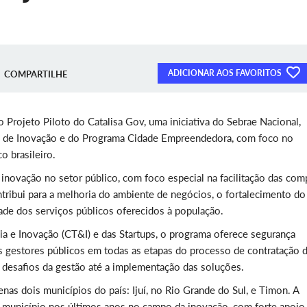
ADICIONAR AOS FAVORITOS
COMPARTILHE
 o Projeto Piloto do Catalisa Gov, uma iniciativa do Sebrae Nacional,
os de Inovação e do Programa Cidade Empreendedora, com foco no
o brasileiro.
inovação no setor público, com foco especial na facilitação das com
ntribui para a melhoria do ambiente de negócios, o fortalecimento do
ade dos serviços públicos oferecidos à população.
a e Inovação (CT&I) e das Startups, o programa oferece segurança
os gestores públicos em todas as etapas do processo de contratação 
 desafios da gestão até a implementação das soluções.
as dois municípios do país: Ijuí, no Rio Grande do Sul, e Timon. A
elo município nos últimos anos no campo da inovação, com forte apoio