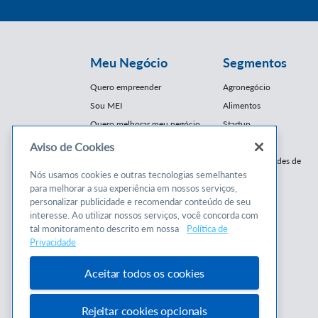
Meu Negócio
Segmentos
Quero empreender
Agronegócio
Sou MEI
Alimentos
Quero melhorar meu negócio
Startup
E-Commerce
Aviso de Cookies
Cursos e
Franquias / Redes de
Cooperação
Nós usamos cookies e outras tecnologias semelhantes
Conteúdos
para melhorar a sua experiência em nossos serviços,
Moda
personalizar publicidade e recomendar conteúdo de seu
Cursos
Moveleiro
interesse. Ao utilizar nossos serviços, você concorda com
Consultorias
Saúde
tal monitoramento descrito em nossa
Política de
Programas
Privacidade
Turismo
Mercopar
Aceitar todos os cookies
Rejeitar cookies opcionais