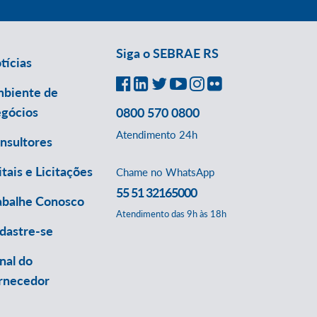
Siga o SEBRAE RS
tícias
biente de
gócios
0800 570 0800
Atendimento 24h
nsultores
itais e Licitações
Chame no WhatsApp
55 51 32165000
abalhe Conosco
Atendimento das 9h às 18h
dastre-se
nal do
rnecedor