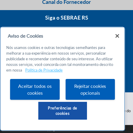
Canal do Fornecedor
Siga o SEBRAE RS
Aviso de Cookies
0800 570 0800
Nós usamos cookies e outras tecnologias semelhantes para
Atendimento 24h
melhorar a sua experiência em nossos serviços, personalizar
publicidade e recomendar conteúdo de seu interesse. Ao utilizar
nossos serviços, você concorda com tal monitoramento descrito
Chame no WhatsApp
em nossa
Política de Privacidade
55 51 32165000
Atendimento das 9h às 18h
Aceitar todos os
Rejeitar cookies
cookies
opcionais
Preferências de
Serviço de Apoio às Micro e Pequenas Empresas do Estado do Rio Grande do
cookies
Sul - CNPJ 87.112.736/0001-30
SEBRAE RS © Copyright 2026 - Todos os direitos reservados