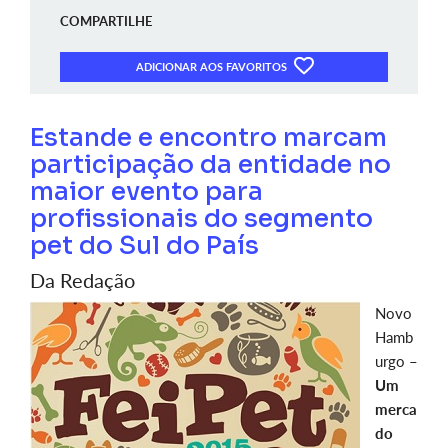
COMPARTILHE
ADICIONAR AOS FAVORITOS
Estande e encontro marcam
participação da entidade no
maior evento para
profissionais do segmento
pet do Sul do País
Da Redação
Novo
Hamb
urgo –
Um
merca
do