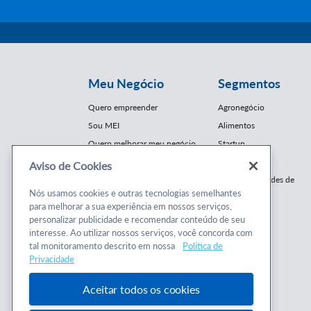
Meu Negócio
Segmentos
Quero empreender
Agronegócio
Sou MEI
Alimentos
Quero melhorar meu negócio
Startup
E-Commerce
Aviso de Cookies
Cursos e
Franquias / Redes de
Cooperação
Nós usamos cookies e outras tecnologias semelhantes
Conteúdos
para melhorar a sua experiência em nossos serviços,
Moda
personalizar publicidade e recomendar conteúdo de seu
Cursos
Moveleiro
interesse. Ao utilizar nossos serviços, você concorda com
Consultorias
Saúde
tal monitoramento descrito em nossa
Política de
Programas
Privacidade
Turismo
Mercopar
Aceitar todos os cookies