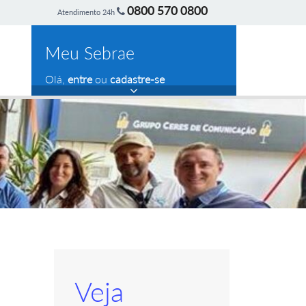
0800 570 0800
Atendimento 24h
Meu Sebrae
Olá,
entre
ou
cadastre-se
Veja