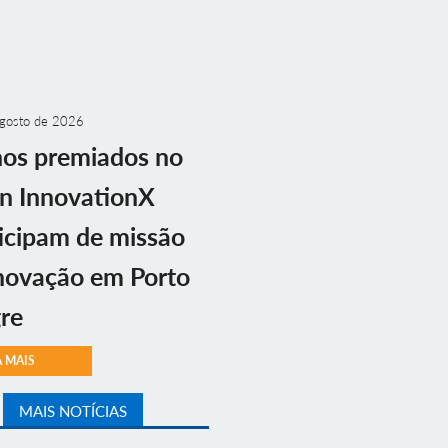
gosto de 2026
nos premiados no
n InnovationX
icipam de missão
novação em Porto
re
A MAIS
MAIS NOTÍCIAS