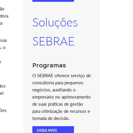
ção
edora
Soluções
da
SEBRAE
esas
, o
o
Programas
O SEBRAE oferece serviço de
consultoria para pequenos
dos
negócios, auxiliando o
el
empresário no aprimoramento
de suas práticas de gestão
ções
para otimização de recursos e
tomada de decisão.
SAIBA MAIS