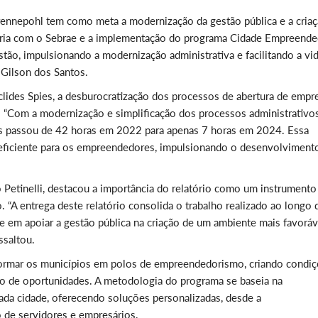
rennepohl tem como meta a modernização da gestão pública e a cria
ceria com o Sebrae e a implementação do programa Cidade Empreend
stão, impulsionando a modernização administrativa e facilitando a vi
 Gilson dos Santos.
uclides Spies, a desburocratização dos processos de abertura de empr
 “Com a modernização e simplificação dos processos administrativos
os passou de 42 horas em 2022 para apenas 7 horas em 2024. Essa
e eficiente para os empreendedores, impulsionando o desenvolviment
Petinelli, destacou a importância do relatório como um instrumento
 “A entrega deste relatório consolida o trabalho realizado ao longo 
 em apoiar a gestão pública na criação de um ambiente mais favoráv
ssaltou.
rmar os municípios em polos de empreendedorismo, criando condi
ão de oportunidades. A metodologia do programa se baseia na
cada cidade, oferecendo soluções personalizadas, desde a
o de servidores e empresários.