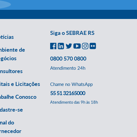
Siga o SEBRAE RS
tícias
biente de
gócios
0800 570 0800
Atendimento 24h
nsultores
itais e Licitações
Chame no WhatsApp
55 51 32165000
abalhe Conosco
Atendimento das 9h às 18h
dastre-se
nal do
rnecedor