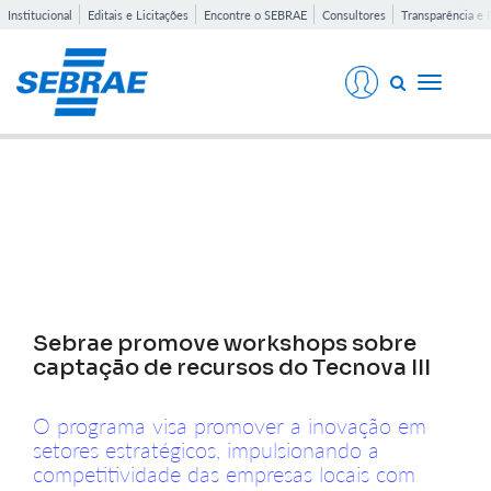
Institucional
Editais e Licitações
Encontre o SEBRAE
Consultores
Transparência e 
Toggle
navigati
Notícias
Sebrae promove workshops sobre
captação de recursos do Tecnova III
O programa visa promover a inovação em
setores estratégicos, impulsionando a
competitividade das empresas locais com