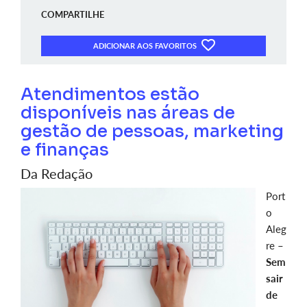
COMPARTILHE
ADICIONAR AOS FAVORITOS
Atendimentos estão
disponíveis nas áreas de
gestão de pessoas, marketing
e finanças
Da Redação
Port
o
Aleg
re –
Sem
sair
de