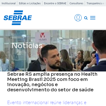
Institucional
Editais e Licitações
Encontre o SEBRAE
Consultores
Transparência e 
Toggle
navigati
Notícias
Sebrae RS amplia presença no Health
Meeting Brasil 2025 com foco em
inovação, negócios e
desenvolvimento do setor de saúde
Evento internacional reúne lideranças e