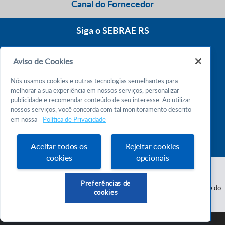
Canal do Fornecedor
Siga o SEBRAE RS
Aviso de Cookies
0800 570 0800
Nós usamos cookies e outras tecnologias semelhantes para
Atendimento 24h
melhorar a sua experiência em nossos serviços, personalizar
publicidade e recomendar conteúdo de seu interesse. Ao utilizar
nossos serviços, você concorda com tal monitoramento descrito
Chame no WhatsApp
em nossa
Política de Privacidade
55 51 32165000
Atendimento das 9h às 18h
Aceitar todos os
Rejeitar cookies
cookies
opcionais
Preferências de
Serviço de Apoio às Micro e Pequenas Empresas do Estado do Rio Grande do
cookies
Sul - CNPJ 87.112.736/0001-30
SEBRAE RS © Copyright 2026 - Todos os direitos reservados