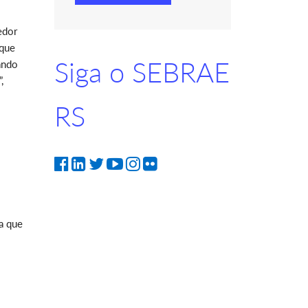
edor
 que
Siga o SEBRAE
ando
,
RS
a que