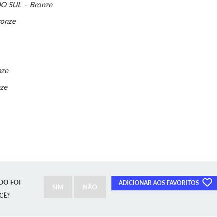
 SUL – Bronze
onze
ze
ze
DO FOI
ADICIONAR AOS FAVORITOS
SIM
NÃO
CÊ?