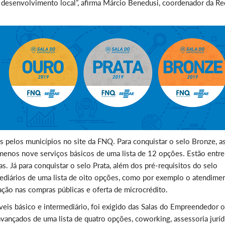
 desenvolvimento local”, afirma Márcio Benedusi, coordenador da R
os pelos municípios no site da FNQ. Para conquistar o selo Bronze, a
enos nove serviços básicos de uma lista de 12 opções. Estão entre
s. Já para conquistar o selo Prata, além dos pré-requisitos do selo
mediários de uma lista de oito opções, como por exemplo o atendime
ção nas compras públicas e oferta de microcrédito.
íveis básico e intermediário, foi exigido das Salas do Empreendedor o
ançados de uma lista de quatro opções, coworking, assessoria jurídi