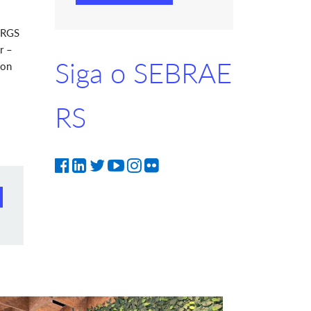
FRGS
r –
Siga o SEBRAE
ion
RS