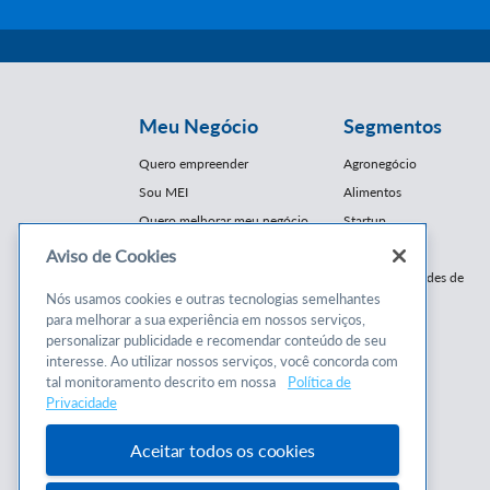
Meu Negócio
Segmentos
Quero empreender
Agronegócio
Sou MEI
Alimentos
Quero melhorar meu negócio
Startup
E-Commerce
Aviso de Cookies
Cursos e
Franquias / Redes de
Cooperação
Nós usamos cookies e outras tecnologias semelhantes
Conteúdos
para melhorar a sua experiência em nossos serviços,
Moda
personalizar publicidade e recomendar conteúdo de seu
Cursos
Moveleiro
interesse. Ao utilizar nossos serviços, você concorda com
Consultorias
Saúde
tal monitoramento descrito em nossa
Política de
Programas
Privacidade
Turismo
Mercopar
Aceitar todos os cookies