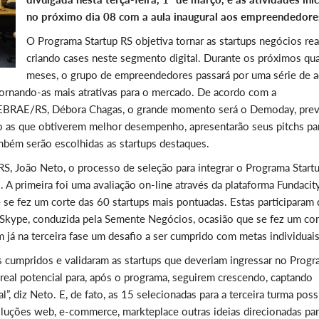
no próximo dia 08 com a aula inaugural aos empreendedore
O Programa Startup RS objetiva tornar as startups negócios rea
criando cases neste segmento digital. Durante os próximos qu
meses, o grupo de empreendedores passará por uma série de 
ornando-as mais atrativas para o mercado. De acordo com a
SEBRAE/RS, Débora Chagas, o grande momento será o Demoday, prev
do as que obtiverem melhor desempenho, apresentarão seus pitchs pa
mbém serão escolhidas as startups destaques.
S, João Neto, o processo de seleção para integrar o Programa Start
. A primeira foi uma avaliação on-line através da plataforma Fundacit
 se fez um corte das 60 startups mais pontuadas. Estas participaram 
 Skype, conduzida pela Semente Negócios, ocasião que se fez um cor
 já na terceira fase um desafio a ser cumprido com metas individuais
os cumpridos e validaram as startups que deveriam ingressar no Progr
eal potencial para, após o programa, seguirem crescendo, captando
l”, diz Neto. E, de fato, as 15 selecionadas para a terceira turma po
soluções web, e-commerce, markteplace outras ideias direcionadas pa