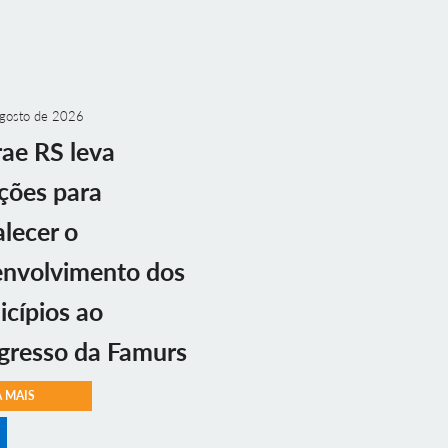
gosto de 2026
ae RS leva
ções para
alecer o
envolvimento dos
cípios ao
gresso da Famurs
A MAIS