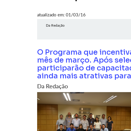
atualizado em: 01/03/16
Da Redação
O Programa que incentiva
mês de março. Após sele
participarão de capacit
ainda mais atrativas par
Da Redação