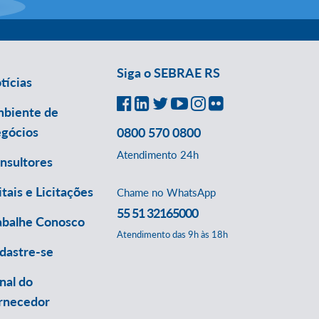
Siga o SEBRAE RS
tícias
biente de
gócios
0800 570 0800
Atendimento 24h
nsultores
itais e Licitações
Chame no WhatsApp
55 51 32165000
abalhe Conosco
Atendimento das 9h às 18h
dastre-se
nal do
rnecedor