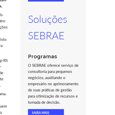
s.
is
Soluções
atro
ações
SEBRAE
isto
ra
Programas
up RS
O SEBRAE oferece serviço de
y
consultoria para pequenos
de
negócios, auxiliando o
te
empresário no aprimoramento
.
de suas práticas de gestão
ama.
para otimização de recursos e
tomada de decisão.
ssuem
ra
SAIBA MAIS