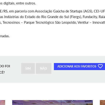
 digitais, entre outros.
/RS, em parceria com Associação Gaúcha de Startups (AGS), CEI-U
 Indústrias do Estado do Rio Grande do Sul (Fiergs), Fundacity, Raia
, Tecnosinos – Parque Tecnológico São Leopoldo, Ventiur – Innovat
onadas.
DO FOI
ADICIONAR AOS FAVORITOS
SIM
NÃO
CÊ?