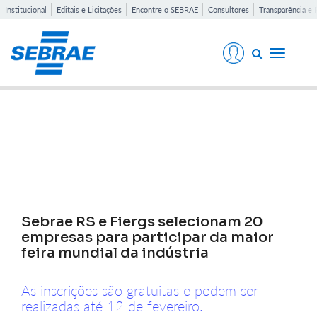
Institucional
Editais e Licitações
Encontre o SEBRAE
Consultores
Transparência e 
Toggle
navigati
Notícias
Sebrae RS e Fiergs selecionam 20
empresas para participar da maior
feira mundial da indústria
As inscrições são gratuitas e podem ser
realizadas até 12 de fevereiro.