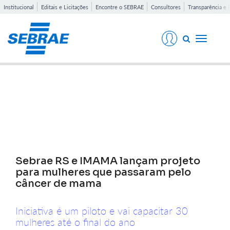
Institucional
Editais e Licitações
Encontre o SEBRAE
Consultores
Transparência e 
Toggle
navigati
Notícias
Sebrae RS e IMAMA lançam projeto
para mulheres que passaram pelo
câncer de mama
Iniciativa é um piloto e vai capacitar 30
mulheres até o final do ano