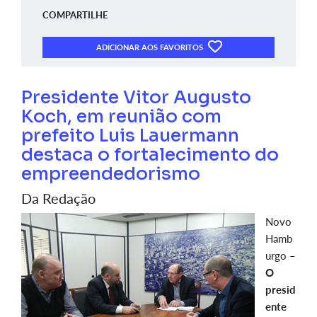
COMPARTILHE
ADICIONAR AOS FAVORITOS
Presidente Vitor Augusto
Koch, em reunião com
prefeito Luis Lauermann
destaca o fortalecimento do
empreendedorismo
Da Redação
Novo
Hamb
urgo –
O
presid
ente