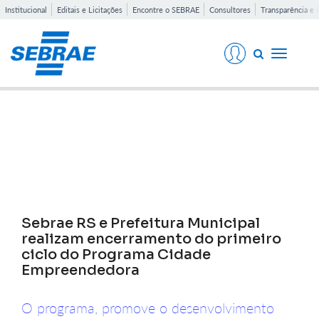
Institucional
Editais e Licitações
Encontre o SEBRAE
Consultores
Transparência e 
Toggle
navigati
Notícias
Sebrae RS e Prefeitura Municipal
realizam encerramento do primeiro
ciclo do Programa Cidade
Empreendedora
O programa, promove o desenvolvimento