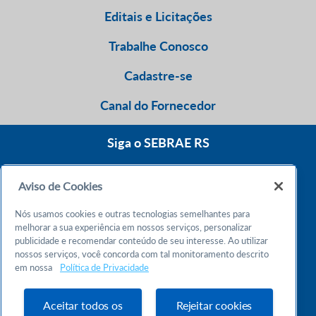
Editais e Licitações
Trabalhe Conosco
Cadastre-se
Canal do Fornecedor
Siga o SEBRAE RS
Aviso de Cookies
0800 570 0800
Nós usamos cookies e outras tecnologias semelhantes para
Atendimento 24h
melhorar a sua experiência em nossos serviços, personalizar
publicidade e recomendar conteúdo de seu interesse. Ao utilizar
nossos serviços, você concorda com tal monitoramento descrito
Chame no WhatsApp
em nossa
Política de Privacidade
55 51 32165000
Atendimento das 9h às 18h
Aceitar todos os
Rejeitar cookies