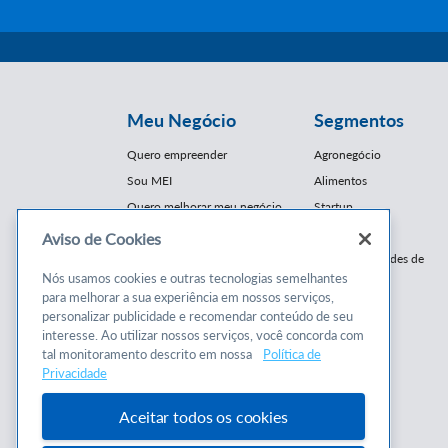
Meu Negócio
Segmentos
Quero empreender
Agronegócio
Sou MEI
Alimentos
Quero melhorar meu negócio
Startup
E-Commerce
Aviso de Cookies
Cursos e
Franquias / Redes de
Cooperação
Nós usamos cookies e outras tecnologias semelhantes
Conteúdos
para melhorar a sua experiência em nossos serviços,
Moda
personalizar publicidade e recomendar conteúdo de seu
Cursos
Moveleiro
interesse. Ao utilizar nossos serviços, você concorda com
Consultorias
Saúde
tal monitoramento descrito em nossa
Política de
Programas
Privacidade
Turismo
Mercopar
Aceitar todos os cookies