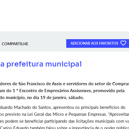
ADICIONAR AOS FAVORITOS
COMPARTILHE
a prefeitura municipal
ores de São Francisco de Assis e servidores do setor de Compra
ram do 1 º Encontro de Empresários Assisenses, promovido pela
do município, no dia 19 de janeiro, sábado.
Eduardo Machado do Santos, apresentou os principais benefícios do
os previsto na Lei Geral das Micro e Pequenas Empresas. “Aproveit
 podem se beneficiar participando das licitações municipais com va
, Carlos Eduardo também falou sobre a importância de o poder públic