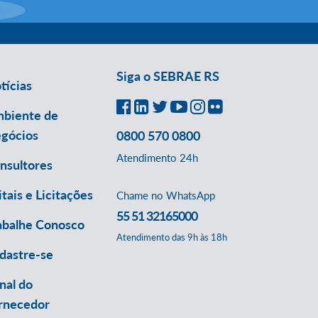
Siga o SEBRAE RS
tícias
biente de
gócios
0800 570 0800
Atendimento 24h
nsultores
itais e Licitações
Chame no WhatsApp
55 51 32165000
abalhe Conosco
Atendimento das 9h às 18h
dastre-se
nal do
rnecedor