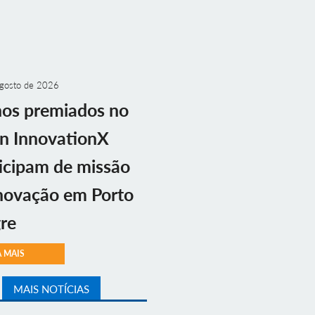
gosto de 2026
nos premiados no
n InnovationX
icipam de missão
novação em Porto
re
A MAIS
MAIS NOTÍCIAS