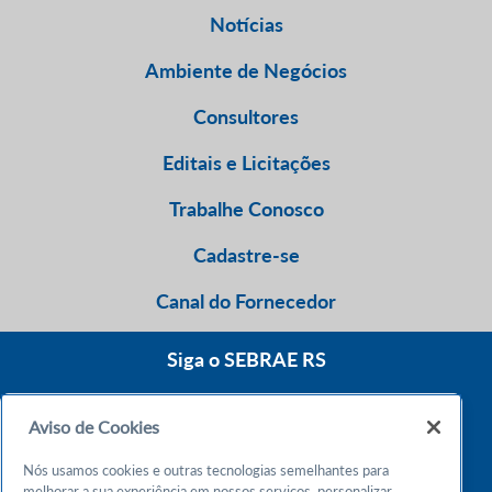
Notícias
Ambiente de Negócios
Consultores
Editais e Licitações
Trabalhe Conosco
Cadastre-se
Canal do Fornecedor
Siga o SEBRAE RS
Aviso de Cookies
0800 570 0800
Nós usamos cookies e outras tecnologias semelhantes para
Atendimento 24h
melhorar a sua experiência em nossos serviços, personalizar