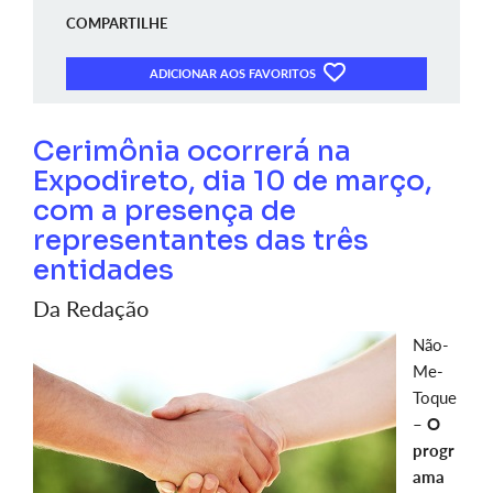
COMPARTILHE
ADICIONAR AOS FAVORITOS
Cerimônia ocorrerá na
Expodireto, dia 10 de março,
com a presença de
representantes das três
entidades
Da Redação
Não-
Me-
Toque
–
O
progr
ama