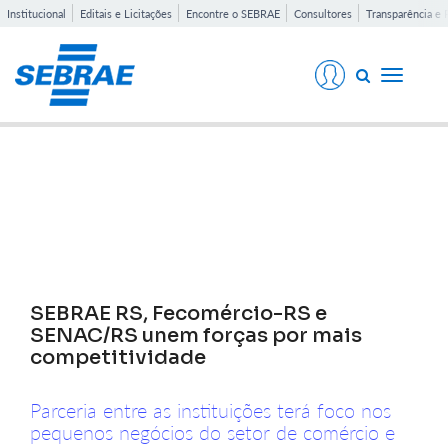
Institucional
Editais e Licitações
Encontre o SEBRAE
Consultores
Transparência e 
Toggle
navigati
Notícias
SEBRAE RS, Fecomércio-RS e
SENAC/RS unem forças por mais
competitividade
Parceria entre as instituições terá foco nos
pequenos negócios do setor de comércio e