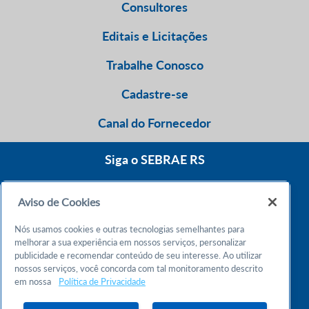
Consultores
Editais e Licitações
Trabalhe Conosco
Cadastre-se
Canal do Fornecedor
Siga o SEBRAE RS
Aviso de Cookies
0800 570 0800
Nós usamos cookies e outras tecnologias semelhantes para
Atendimento 24h
melhorar a sua experiência em nossos serviços, personalizar
publicidade e recomendar conteúdo de seu interesse. Ao utilizar
nossos serviços, você concorda com tal monitoramento descrito
Chame no WhatsApp
em nossa
Política de Privacidade
55 51 32165000