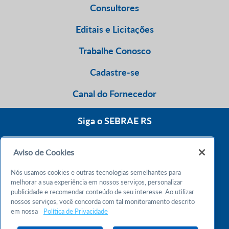
Consultores
Editais e Licitações
Trabalhe Conosco
Cadastre-se
Canal do Fornecedor
Siga o SEBRAE RS
Aviso de Cookies
0800 570 0800
Nós usamos cookies e outras tecnologias semelhantes para
Atendimento 24h
melhorar a sua experiência em nossos serviços, personalizar
publicidade e recomendar conteúdo de seu interesse. Ao utilizar
nossos serviços, você concorda com tal monitoramento descrito
Chame no WhatsApp
em nossa
Política de Privacidade
55 51 32165000