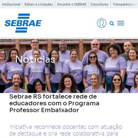
Institucional
Editais e Licitações
Encontre o SEBRAE
Consultores
Transparência e 
Toggle
navigati
Notícias
Sebrae RS fortalece rede de
educadores com o Programa
Professor Embaixador
Iniciativa reconhece docentes com atuação
de destaque e cria rede colaborativa para